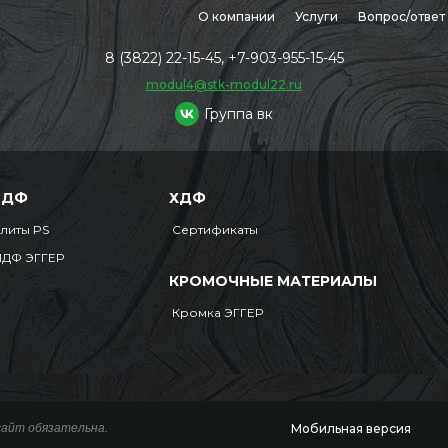
О компании
Услуги
Вопрос/ответ
8 (3822) 22-15-45, +7-903-955-15-45
modul4@stk-modul22.ru
Группа вк
МДФ
ХДФ
литы PS
Сертификаты
ДФ ЭГГЕР
КРОМОЧНЫЕ МАТЕРИАЛЫ
Кромка ЭГГЕР
Мобильная версия
сайт обязательна.