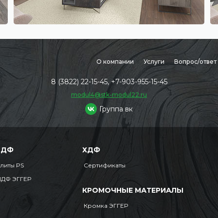
О компании
Услуги
Вопрос/ответ
8 (3822) 22-15-45, +7-903-955-15-45
modul4@stk-modul22.ru
Группа вк
МДФ
ХДФ
литы PS
Сертификаты
ДФ ЭГГЕР
КРОМОЧНЫЕ МАТЕРИАЛЫ
Кромка ЭГГЕР