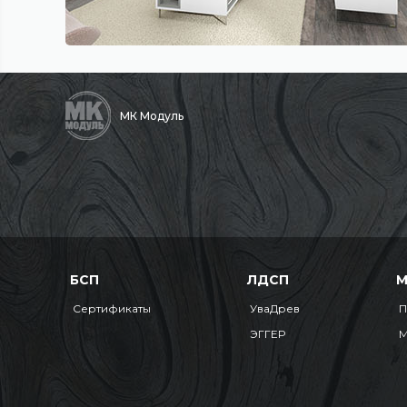
МК Модуль
БСП
ЛДСП
Сертификаты
УваДрев
П
ЭГГЕР
М