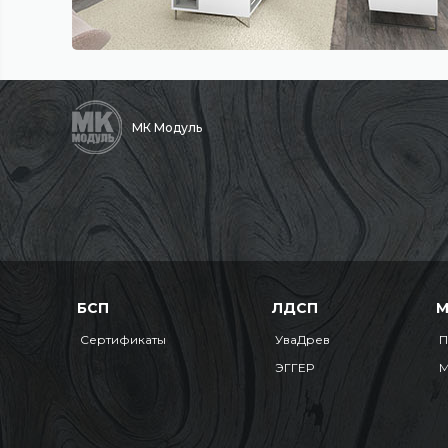
МК Модуль
БСП
ЛДСП
Сертификаты
УваДрев
П
ЭГГЕР
М