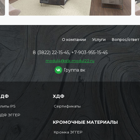
О компании
Услуги
Вопрос/ответ
8 (3822) 22-15-45, +7-903-955-15-45
modul4@stk-modul22.ru
Группа вк
МДФ
ХДФ
литы PS
Сертификаты
ДФ ЭГГЕР
КРОМОЧНЫЕ МАТЕРИАЛЫ
Кромка ЭГГЕР