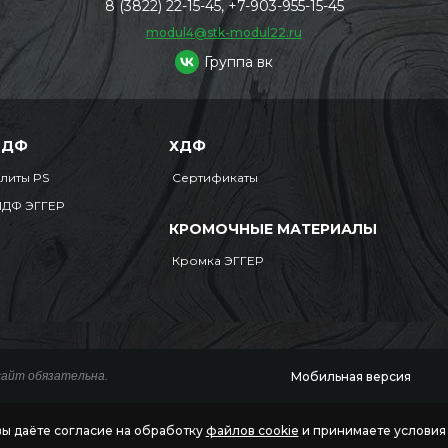
8 (3822) 22-15-45, +7-903-955-15-45
modul4@stk-modul22.ru
Группа вк
МДФ
ХДФ
литы PS
Сертификаты
ДФ ЭГГЕР
КРОМОЧНЫЕ МАТЕРИАЛЫ
Кромка ЭГГЕР
Мобильная версия
сайт обязательна.
вы даёте согласие на обработку
файлов cookie
и принимаете услови