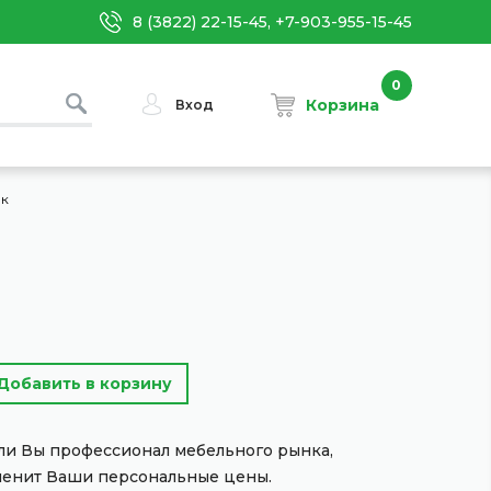
8 (3822) 22-15-45, +7-903-955-15-45
0
Корзина
Вход
ак
сли Вы профессионал мебельного рынка,
менит Ваши персональные цены.