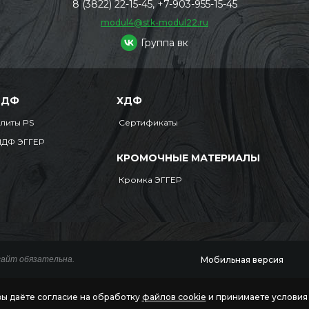
8 (3822) 22-15-45, +7-903-955-15-45
modul4@stk-modul22.ru
Группа вк
МДФ
ХДФ
литы PS
Сертификаты
ДФ ЭГГЕР
КРОМОЧНЫЕ МАТЕРИАЛЫ
Кромка ЭГГЕР
Мобильная версия
сайт обязательна.
вы даёте согласие на обработку
файлов cookie
и принимаете услови