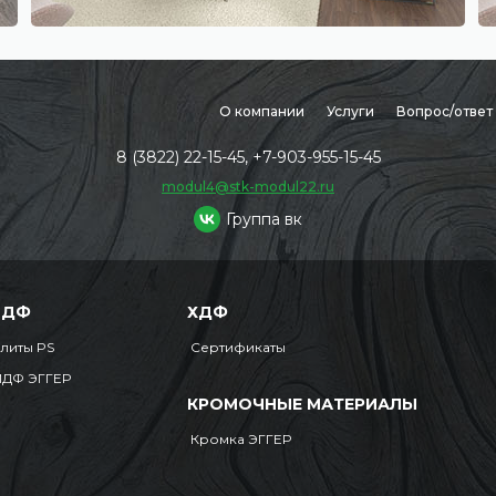
О компании
Услуги
Вопрос/ответ
8 (3822) 22-15-45, +7-903-955-15-45
modul4@stk-modul22.ru
Группа вк
МДФ
ХДФ
литы PS
Сертификаты
ДФ ЭГГЕР
КРОМОЧНЫЕ МАТЕРИАЛЫ
Кромка ЭГГЕР