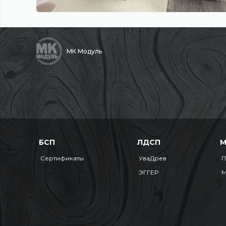
МК Модуль
БСП
ЛДСП
Сертификаты
УваДрев
П
ЭГГЕР
М