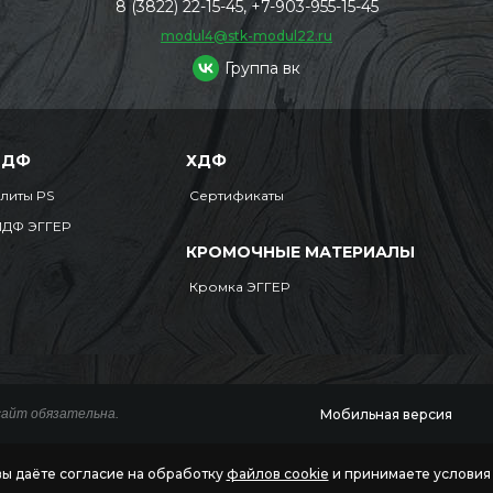
8 (3822) 22-15-45, +7-903-955-15-45
modul4@stk-modul22.ru
Группа вк
МДФ
ХДФ
литы PS
Сертификаты
ДФ ЭГГЕР
КРОМОЧНЫЕ МАТЕРИАЛЫ
Кромка ЭГГЕР
Мобильная версия
сайт обязательна.
вы даёте согласие на обработку
файлов cookie
и принимаете услови